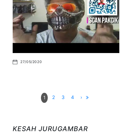
27/05/2020
2
3
4
›
1
KESAH JURUGAMBAR