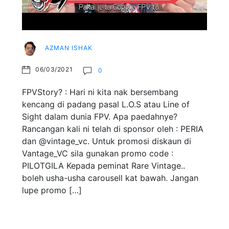
AZMAN ISHAK
06/03/2021
0
FPVStory? : Hari ni kita nak bersembang
kencang di padang pasal L.O.S atau Line of
Sight dalam dunia FPV. Apa paedahnye?
Rancangan kali ni telah di sponsor oleh : PERIA
dan @vintage_vc. Untuk promosi diskaun di
Vantage_VC sila gunakan promo code :
PILOTGILA Kepada peminat Rare Vintage..
boleh usha-usha carousell kat bawah. Jangan
lupe promo […]