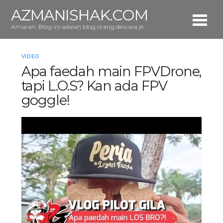
AZMANISHAK.COM
Amaran: Blog ini adalah blog orang dewasa je.
VIDEO
Apa faedah main FPVDrone,
tapi L.O.S? Kan ada FPV
goggle!