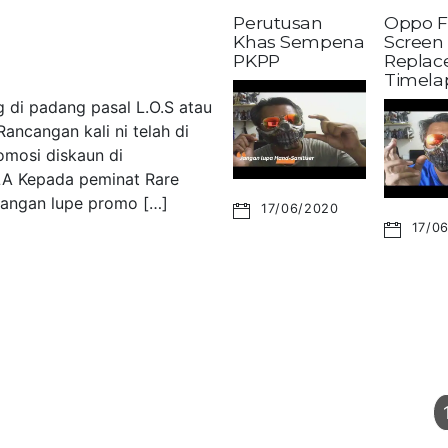
Perutusan
Oppo F
Khas Sempena
Screen
PKPP
Replac
Timela
 di padang pasal L.O.S atau
ancangan kali ni telah di
omosi diskaun di
LA Kepada peminat Rare
 Jangan lupe promo […]
17/06/2020
17/0