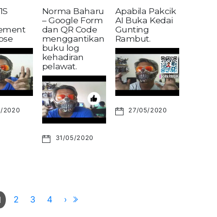
1S
Norma Baharu
Apabila Pakcik
– Google Form
AI Buka Kedai
ement
dan QR Code
Gunting
pse
menggantikan
Rambut.
buku log
kehadiran
pelawat.
6/2020
27/05/2020
31/05/2020
2
3
4
›
1