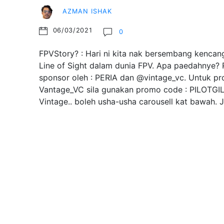
AZMAN ISHAK
06/03/2021
0
FPVStory? : Hari ni kita nak bersembang kencang
Line of Sight dalam dunia FPV. Apa paedahnye? R
sponsor oleh : PERIA dan @vintage_vc. Untuk pr
Vantage_VC sila gunakan promo code : PILOTGI
Vintage.. boleh usha-usha carousell kat bawah.