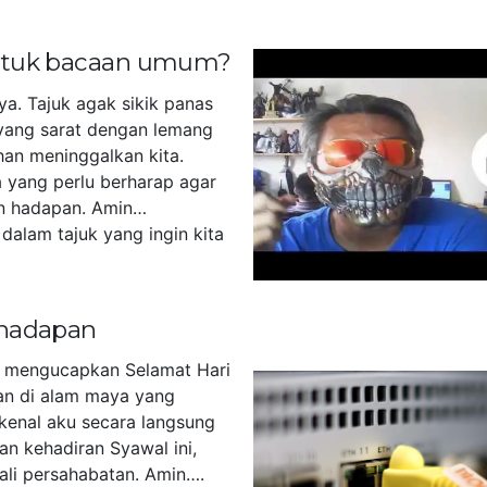
untuk bacaan umum?
ya. Tajuk agak sikik panas
yang sarat dengan lemang
han meninggalkan kita.
 yang perlu berharap agar
n hadapan. Amin…
dalam tajuk yang ingin kita
]
 hadapan
u mengucapkan Selamat Hari
akan di alam maya yang
kenal aku secara langsung
an kehadiran Syawal ini,
tali persahabatan. Amin….