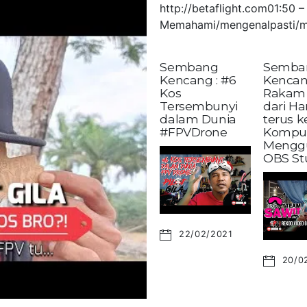
http://betaflight.com01:50
Memahami/mengenalpasti/m
Sembang
Semba
Kencang : #6
Kencan
Kos
Rakam 
Tersembunyi
dari H
dalam Dunia
terus 
#FPVDrone
Kompu
Mengg
OBS St
22/02/2021
20/0