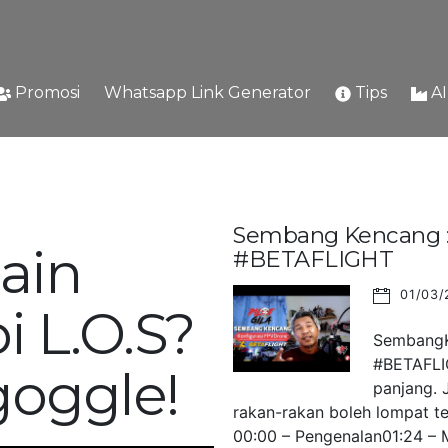
Promosi
Whatsapp Link Generator
Tips
A
Sembang Kencang : 
ain
#BETAFLIGHT
01/03/
i L.O.S?
SembangKe
#BETAFLIG
goggle!
panjang. 
rakan-rakan boleh lompat ter
00:00 – Pengenalan01:24 – M