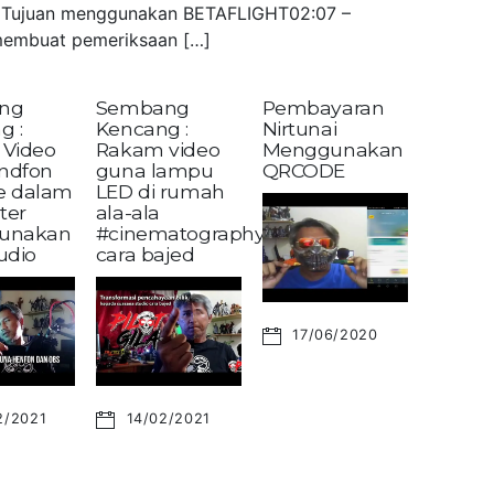
 – Tujuan menggunakan BETAFLIGHT02:07 –
embuat pemeriksaan […]
ng
Sembang
Pembayaran
g :
Kencang :
Nirtunai
Video
Rakam video
Menggunakan
andfon
guna lampu
QRCODE
ke dalam
LED di rumah
ter
ala-ala
unakan
#cinematography?
udio
cara bajed
17/06/2020
2/2021
14/02/2021