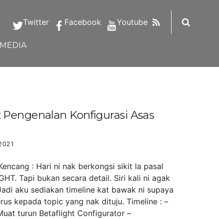
RSS
Twitter
Facebook
Youtube
IMEDIA
Pengenalan Konfigurasi Asas
2021
ncang : Hari ni nak berkongsi sikit la pasal
HT. Tapi bukan secara detail. Siri kali ni agak
Jadi aku sediakan timeline kat bawak ni supaya
us kepada topic yang nak dituju. Timeline : –
uat turun Betaflight Configurator –