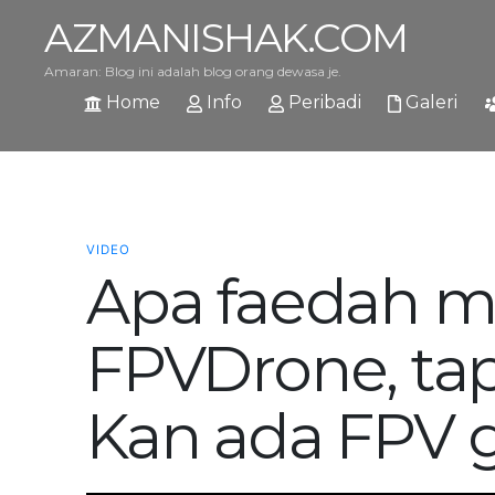
AZMANISHAK.COM
Amaran: Blog ini adalah blog orang dewasa je.
Home
Info
Peribadi
Galeri
VIDEO
Apa faedah m
FPVDrone, tap
Kan ada FPV 