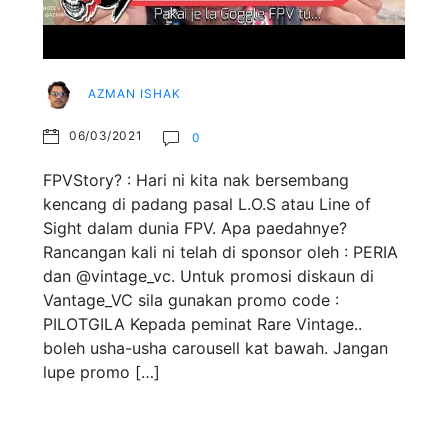
AZMAN ISHAK
06/03/2021
0
FPVStory? : Hari ni kita nak bersembang
kencang di padang pasal L.O.S atau Line of
Sight dalam dunia FPV. Apa paedahnye?
Rancangan kali ni telah di sponsor oleh : PERIA
dan @vintage_vc. Untuk promosi diskaun di
Vantage_VC sila gunakan promo code :
PILOTGILA Kepada peminat Rare Vintage..
boleh usha-usha carousell kat bawah. Jangan
lupe promo […]