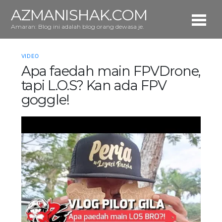
AZMANISHAK.COM
Amaran: Blog ini adalah blog orang dewasa je.
VIDEO
Apa faedah main FPVDrone,
tapi L.O.S? Kan ada FPV
goggle!