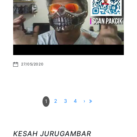
27/05/2020
2
3
4
›
1
KESAH JURUGAMBAR