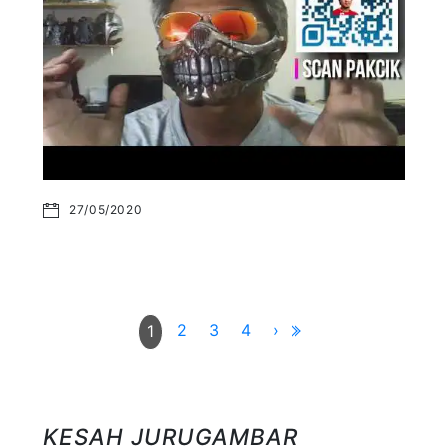
27/05/2020
2
3
4
›
1
KESAH JURUGAMBAR