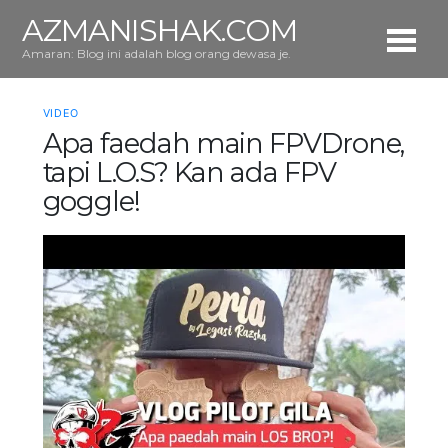
AZMANISHAK.COM
Amaran: Blog ini adalah blog orang dewasa je.
VIDEO
Apa faedah main FPVDrone,
tapi L.O.S? Kan ada FPV
goggle!