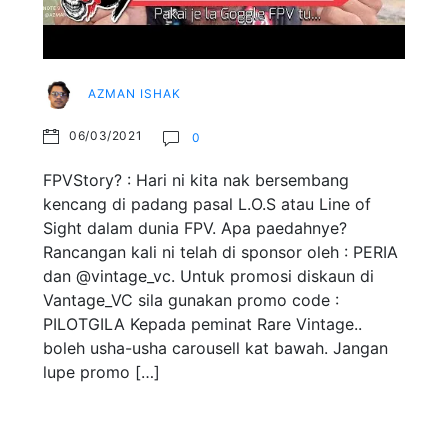
AZMAN ISHAK
06/03/2021
0
FPVStory? : Hari ni kita nak bersembang
kencang di padang pasal L.O.S atau Line of
Sight dalam dunia FPV. Apa paedahnye?
Rancangan kali ni telah di sponsor oleh : PERIA
dan @vintage_vc. Untuk promosi diskaun di
Vantage_VC sila gunakan promo code :
PILOTGILA Kepada peminat Rare Vintage..
boleh usha-usha carousell kat bawah. Jangan
lupe promo […]