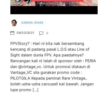
AZMAN ISHAK
06/03/2021
0
FPVStory? : Hari ni kita nak bersembang
kencang di padang pasal L.O.S atau Line of
Sight dalam dunia FPV. Apa paedahnye?
Rancangan kali ni telah di sponsor oleh : PERIA
dan @vintage_vc. Untuk promosi diskaun di
Vantage_VC sila gunakan promo code :
PILOTGILA Kepada peminat Rare Vintage..
boleh usha-usha carousell kat bawah. Jangan
lupe promo […]