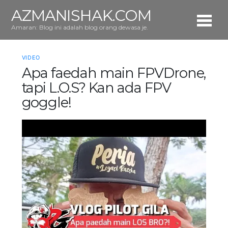
AZMANISHAK.COM
Amaran: Blog ini adalah blog orang dewasa je.
VIDEO
Apa faedah main FPVDrone,
tapi L.O.S? Kan ada FPV
goggle!