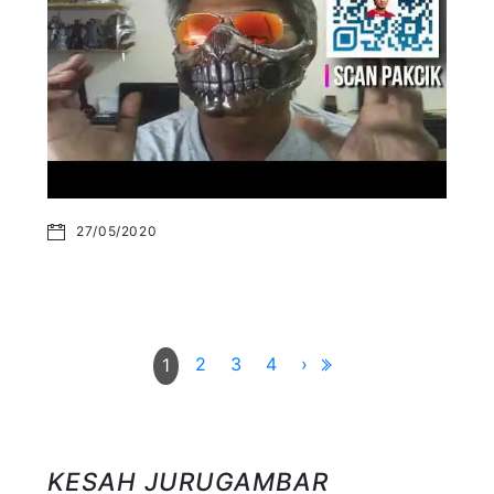
27/05/2020
2
3
4
›
1
KESAH JURUGAMBAR