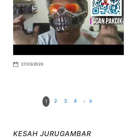
27/05/2020
2
3
4
›
1
KESAH JURUGAMBAR