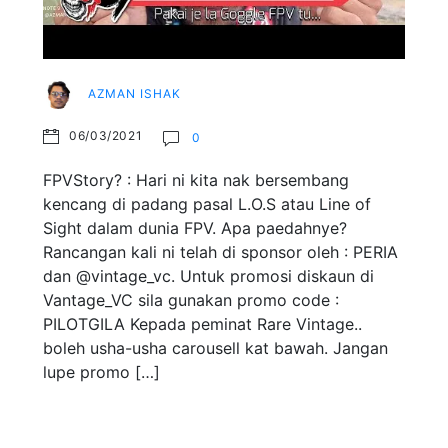
AZMAN ISHAK
06/03/2021
0
FPVStory? : Hari ni kita nak bersembang
kencang di padang pasal L.O.S atau Line of
Sight dalam dunia FPV. Apa paedahnye?
Rancangan kali ni telah di sponsor oleh : PERIA
dan @vintage_vc. Untuk promosi diskaun di
Vantage_VC sila gunakan promo code :
PILOTGILA Kepada peminat Rare Vintage..
boleh usha-usha carousell kat bawah. Jangan
lupe promo […]