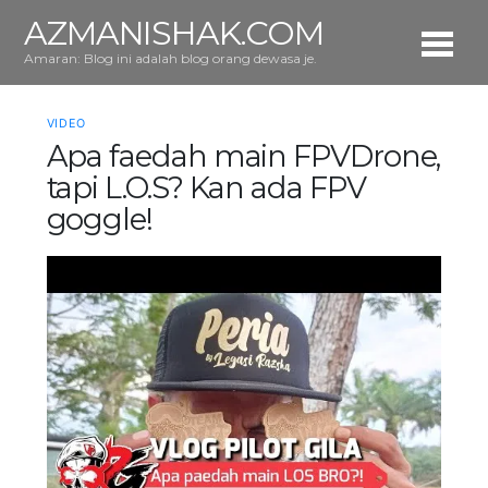
AZMANISHAK.COM
Amaran: Blog ini adalah blog orang dewasa je.
VIDEO
Apa faedah main FPVDrone,
tapi L.O.S? Kan ada FPV
goggle!