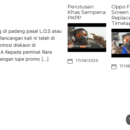
Perutusan
Oppo F
Khas Sempena
Screen
PKPP
Replac
Timela
 di padang pasal L.O.S atau
ancangan kali ni telah di
omosi diskaun di
LA Kepada peminat Rare
 Jangan lupe promo […]
17/06/2020
17/0