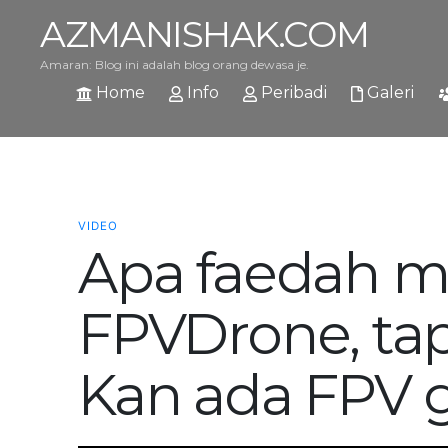
AZMANISHAK.COM
Amaran: Blog ini adalah blog orang dewasa je.
Home
Info
Peribadi
Galeri
VIDEO
Apa faedah m
FPVDrone, tap
Kan ada FPV 