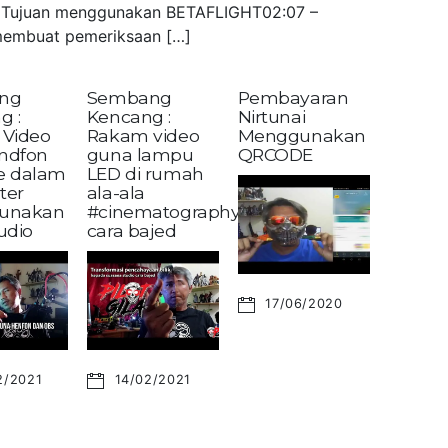
 – Tujuan menggunakan BETAFLIGHT02:07 –
embuat pemeriksaan […]
ng
Sembang
Pembayaran
g :
Kencang :
Nirtunai
Video
Rakam video
Menggunakan
andfon
guna lampu
QRCODE
ke dalam
LED di rumah
ter
ala-ala
unakan
#cinematography?
udio
cara bajed
17/06/2020
2/2021
14/02/2021