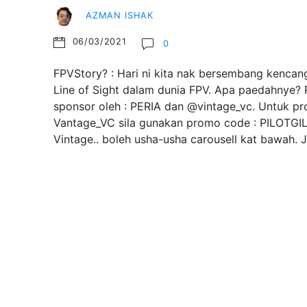
AZMAN ISHAK
06/03/2021
0
FPVStory? : Hari ni kita nak bersembang kencang
Line of Sight dalam dunia FPV. Apa paedahnye? R
sponsor oleh : PERIA dan @vintage_vc. Untuk pr
Vantage_VC sila gunakan promo code : PILOTGI
Vintage.. boleh usha-usha carousell kat bawah.