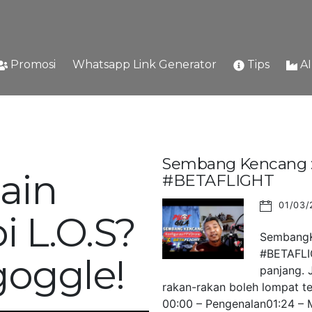
Promosi
Whatsapp Link Generator
Tips
A
Sembang Kencang : 
ain
#BETAFLIGHT
01/03/
i L.O.S?
SembangKe
#BETAFLIG
goggle!
panjang. 
rakan-rakan boleh lompat ter
00:00 – Pengenalan01:24 – M