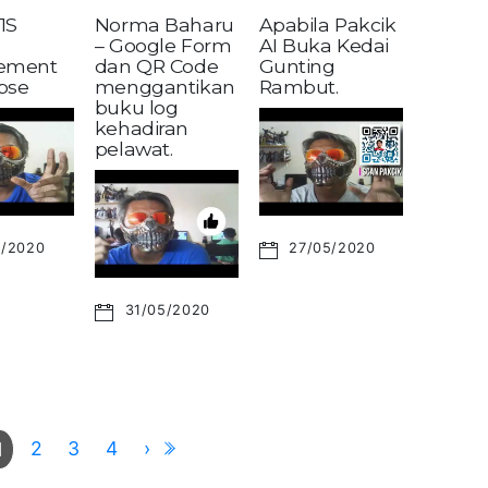
1S
Norma Baharu
Apabila Pakcik
– Google Form
AI Buka Kedai
ement
dan QR Code
Gunting
pse
menggantikan
Rambut.
buku log
kehadiran
pelawat.
6/2020
27/05/2020
31/05/2020
2
3
4
›
1