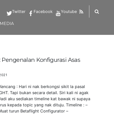
RSS
Twitter
Facebook
Youtube
IMEDIA
Pengenalan Konfigurasi Asas
2021
ncang : Hari ni nak berkongsi sikit la pasal
HT. Tapi bukan secara detail. Siri kali ni agak
Jadi aku sediakan timeline kat bawak ni supaya
us kepada topic yang nak dituju. Timeline : –
uat turun Betaflight Configurator –