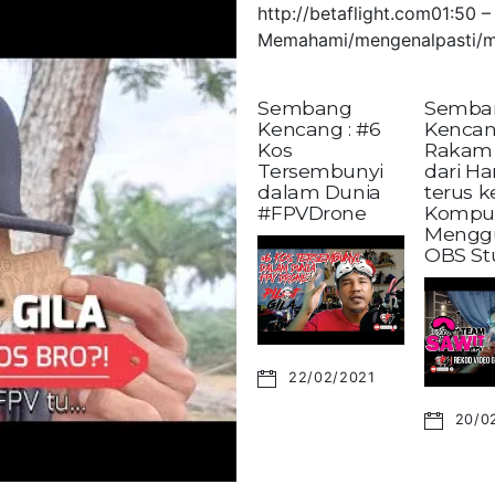
http://betaflight.com01:50
Memahami/mengenalpasti/m
Sembang
Semba
Kencang : #6
Kencan
Kos
Rakam 
Tersembunyi
dari H
dalam Dunia
terus 
#FPVDrone
Kompu
Mengg
OBS St
22/02/2021
20/0