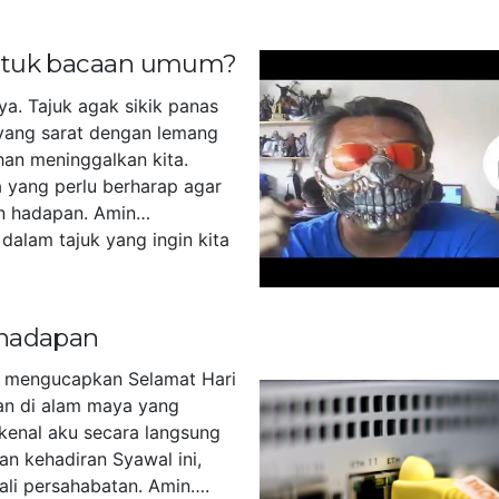
untuk bacaan umum?
ya. Tajuk agak sikik panas
yang sarat dengan lemang
han meninggalkan kita.
 yang perlu berharap agar
n hadapan. Amin…
dalam tajuk yang ingin kita
]
 hadapan
u mengucapkan Selamat Hari
akan di alam maya yang
kenal aku secara langsung
an kehadiran Syawal ini,
tali persahabatan. Amin….