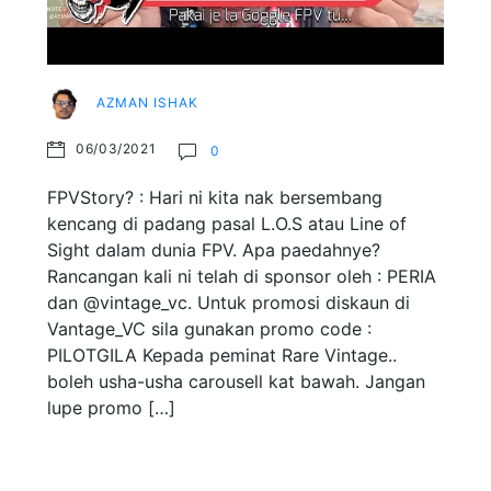
AZMAN ISHAK
06/03/2021
0
FPVStory? : Hari ni kita nak bersembang
kencang di padang pasal L.O.S atau Line of
Sight dalam dunia FPV. Apa paedahnye?
Rancangan kali ni telah di sponsor oleh : PERIA
dan @vintage_vc. Untuk promosi diskaun di
Vantage_VC sila gunakan promo code :
PILOTGILA Kepada peminat Rare Vintage..
boleh usha-usha carousell kat bawah. Jangan
lupe promo […]