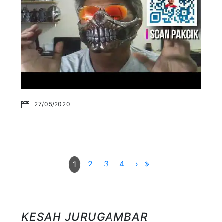
27/05/2020
2
3
4
›
1
KESAH JURUGAMBAR