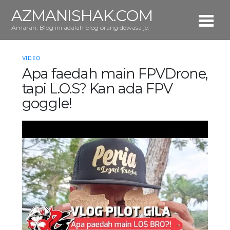
AZMANISHAK.COM
Amaran: Blog ini adalah blog orang dewasa je.
VIDEO
Apa faedah main FPVDrone,
tapi L.O.S? Kan ada FPV
goggle!