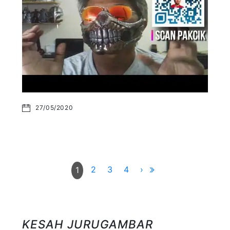
27/05/2020
2
3
4
›
1
KESAH JURUGAMBAR