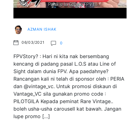
AZMAN ISHAK
06/03/2021
0
FPVStory? : Hari ni kita nak bersembang
kencang di padang pasal L.O.S atau Line of
Sight dalam dunia FPV. Apa paedahnye?
Rancangan kali ni telah di sponsor oleh : PERIA
dan @vintage_vc. Untuk promosi diskaun di
Vantage_VC sila gunakan promo code :
PILOTGILA Kepada peminat Rare Vintage..
boleh usha-usha carousell kat bawah. Jangan
lupe promo […]