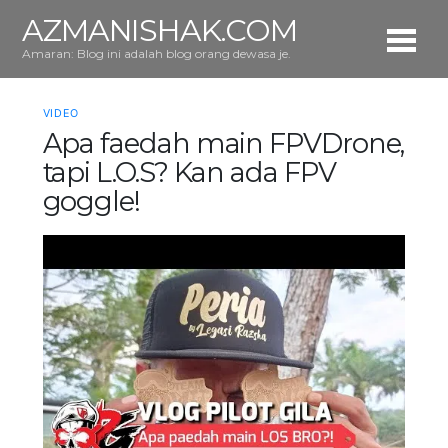
AZMANISHAK.COM
Amaran: Blog ini adalah blog orang dewasa je.
VIDEO
Apa faedah main FPVDrone,
tapi L.O.S? Kan ada FPV
goggle!