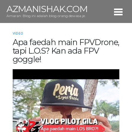
AZMANISHAK.COM
Amaran: Blog ini adalah blog orang dewasa je.
VIDEO
Apa faedah main FPVDrone,
tapi L.O.S? Kan ada FPV
goggle!