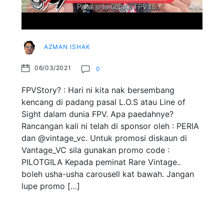
AZMAN ISHAK
06/03/2021
0
FPVStory? : Hari ni kita nak bersembang
kencang di padang pasal L.O.S atau Line of
Sight dalam dunia FPV. Apa paedahnye?
Rancangan kali ni telah di sponsor oleh : PERIA
dan @vintage_vc. Untuk promosi diskaun di
Vantage_VC sila gunakan promo code :
PILOTGILA Kepada peminat Rare Vintage..
boleh usha-usha carousell kat bawah. Jangan
lupe promo […]