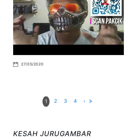
27/05/2020
2
3
4
›
1
KESAH JURUGAMBAR