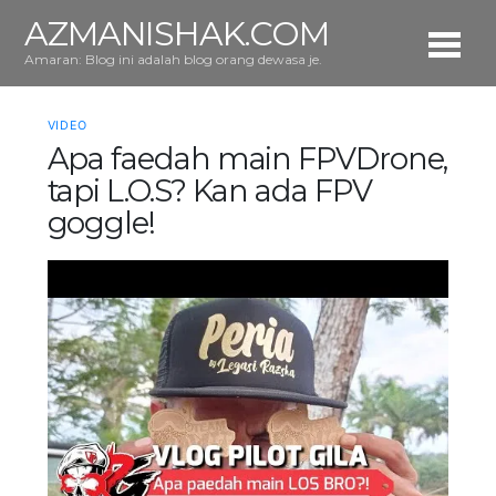
AZMANISHAK.COM
Amaran: Blog ini adalah blog orang dewasa je.
VIDEO
Apa faedah main FPVDrone,
tapi L.O.S? Kan ada FPV
goggle!