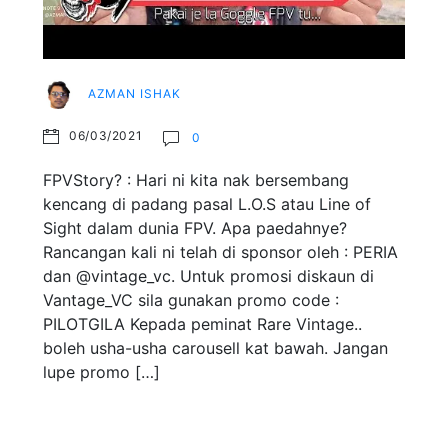
AZMAN ISHAK
06/03/2021
0
FPVStory? : Hari ni kita nak bersembang
kencang di padang pasal L.O.S atau Line of
Sight dalam dunia FPV. Apa paedahnye?
Rancangan kali ni telah di sponsor oleh : PERIA
dan @vintage_vc. Untuk promosi diskaun di
Vantage_VC sila gunakan promo code :
PILOTGILA Kepada peminat Rare Vintage..
boleh usha-usha carousell kat bawah. Jangan
lupe promo […]