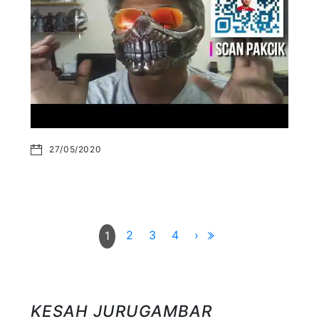
27/05/2020
2
3
4
›
1
KESAH JURUGAMBAR