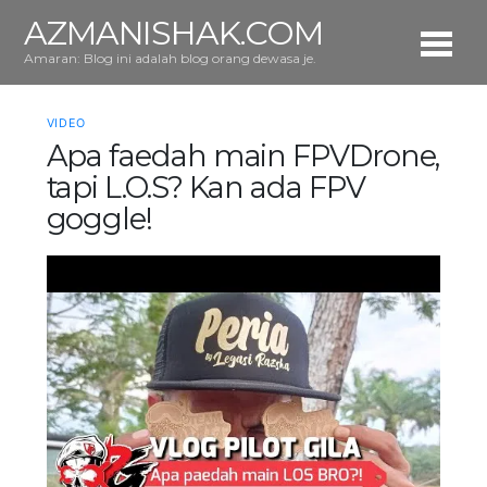
AZMANISHAK.COM
Amaran: Blog ini adalah blog orang dewasa je.
VIDEO
Apa faedah main FPVDrone,
tapi L.O.S? Kan ada FPV
goggle!