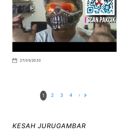
27/05/2020
2
3
4
›
1
KESAH JURUGAMBAR