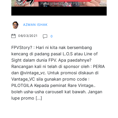
AZMAN ISHAK
06/03/2021
0
FPVStory? : Hari ni kita nak bersembang
kencang di padang pasal L.O.S atau Line of
Sight dalam dunia FPV. Apa paedahnye?
Rancangan kali ni telah di sponsor oleh : PERIA
dan @vintage_vc. Untuk promosi diskaun di
Vantage_VC sila gunakan promo code :
PILOTGILA Kepada peminat Rare Vintage..
boleh usha-usha carousell kat bawah. Jangan
lupe promo […]