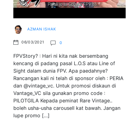
AZMAN ISHAK
06/03/2021
0
FPVStory? : Hari ni kita nak bersembang
kencang di padang pasal L.O.S atau Line of
Sight dalam dunia FPV. Apa paedahnye?
Rancangan kali ni telah di sponsor oleh : PERIA
dan @vintage_vc. Untuk promosi diskaun di
Vantage_VC sila gunakan promo code :
PILOTGILA Kepada peminat Rare Vintage..
boleh usha-usha carousell kat bawah. Jangan
lupe promo […]