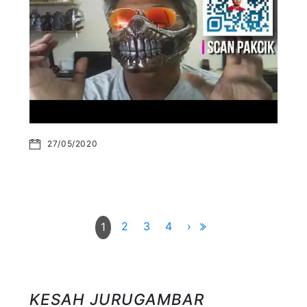
27/05/2020
2
3
4
›
1
KESAH JURUGAMBAR