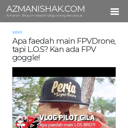
AZMANISHAK.COM
Amaran: Blog ini adalah blog orang dewasa je.
VIDEO
Apa faedah main FPVDrone,
tapi L.O.S? Kan ada FPV
goggle!