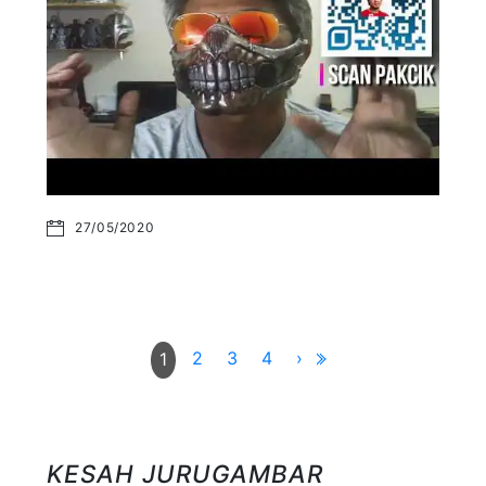
27/05/2020
2
3
4
›
1
KESAH JURUGAMBAR