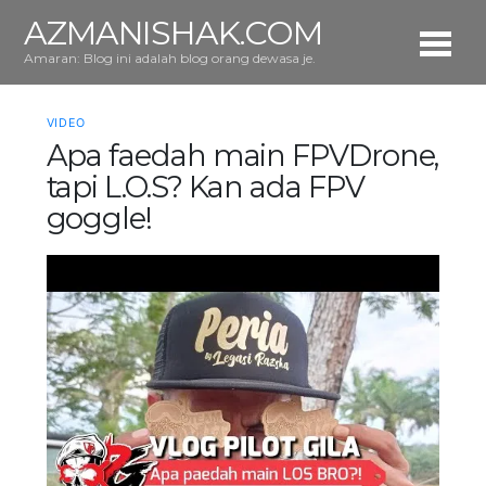
AZMANISHAK.COM
Amaran: Blog ini adalah blog orang dewasa je.
VIDEO
Apa faedah main FPVDrone,
tapi L.O.S? Kan ada FPV
goggle!