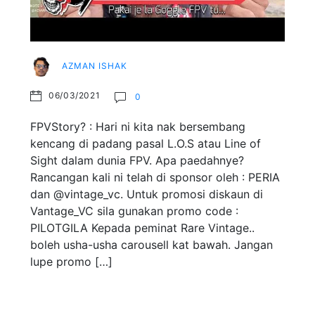
AZMAN ISHAK
06/03/2021
0
FPVStory? : Hari ni kita nak bersembang
kencang di padang pasal L.O.S atau Line of
Sight dalam dunia FPV. Apa paedahnye?
Rancangan kali ni telah di sponsor oleh : PERIA
dan @vintage_vc. Untuk promosi diskaun di
Vantage_VC sila gunakan promo code :
PILOTGILA Kepada peminat Rare Vintage..
boleh usha-usha carousell kat bawah. Jangan
lupe promo […]