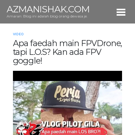
AZMANISHAK.COM
Amaran: Blog ini adalah blog orang dewasa je.
VIDEO
Apa faedah main FPVDrone,
tapi L.O.S? Kan ada FPV
goggle!