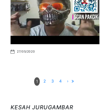
27/05/2020
2
3
4
›
1
KESAH JURUGAMBAR