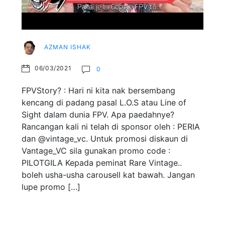
AZMAN ISHAK
06/03/2021
0
FPVStory? : Hari ni kita nak bersembang
kencang di padang pasal L.O.S atau Line of
Sight dalam dunia FPV. Apa paedahnye?
Rancangan kali ni telah di sponsor oleh : PERIA
dan @vintage_vc. Untuk promosi diskaun di
Vantage_VC sila gunakan promo code :
PILOTGILA Kepada peminat Rare Vintage..
boleh usha-usha carousell kat bawah. Jangan
lupe promo […]