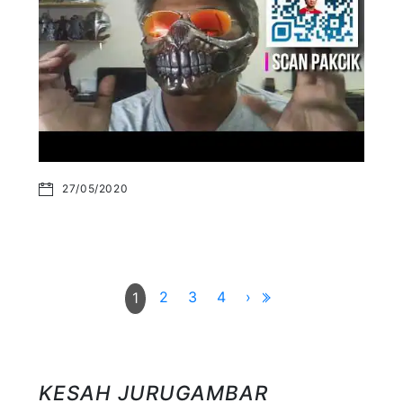
27/05/2020
2
3
4
›
1
KESAH JURUGAMBAR