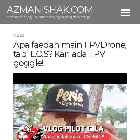
AZMANISHAK.COM
Amaran: Blog ini adalah blog orang dewasa je.
VIDEO
Apa faedah main FPVDrone,
tapi L.O.S? Kan ada FPV
goggle!