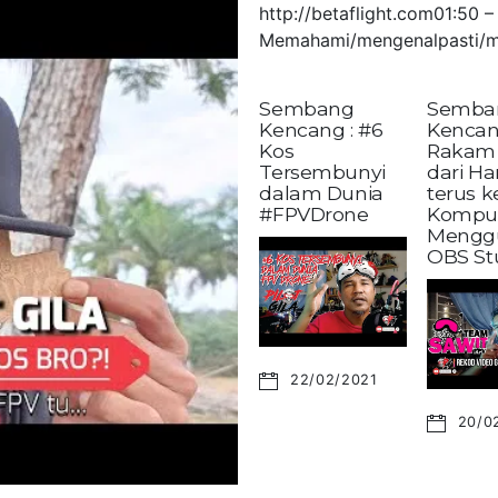
http://betaflight.com01:50
Memahami/mengenalpasti/m
Sembang
Semba
Kencang : #6
Kencan
Kos
Rakam 
Tersembunyi
dari H
dalam Dunia
terus 
#FPVDrone
Kompu
Mengg
OBS St
22/02/2021
20/0