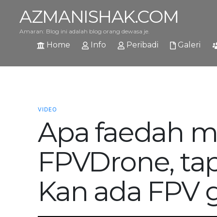
AZMANISHAK.COM
Amaran: Blog ini adalah blog orang dewasa je.
Home
Info
Peribadi
Galeri
VIDEO
Apa faedah m
FPVDrone, tap
Kan ada FPV 