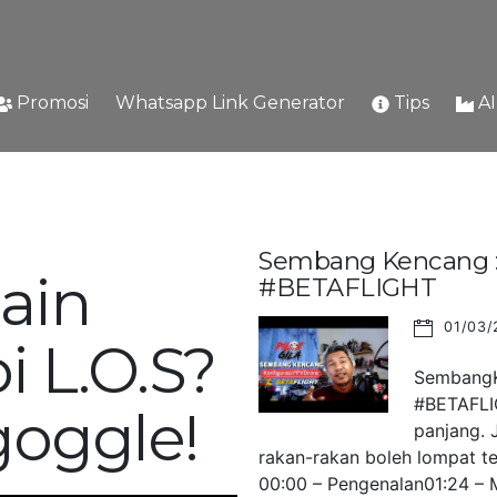
Promosi
Whatsapp Link Generator
Tips
A
Sembang Kencang : 
ain
#BETAFLIGHT
01/03/
i L.O.S?
SembangKe
#BETAFLIG
goggle!
panjang. 
rakan-rakan boleh lompat ter
00:00 – Pengenalan01:24 – M