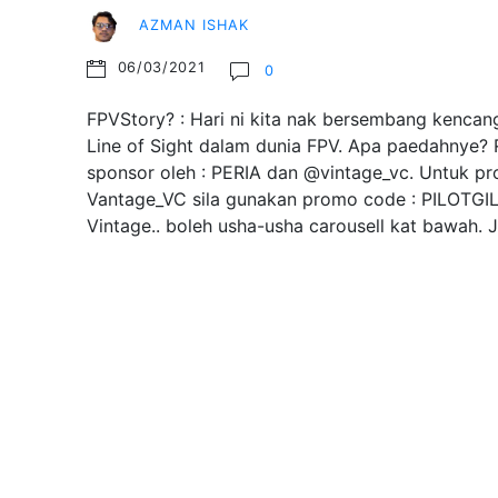
AZMAN ISHAK
06/03/2021
0
FPVStory? : Hari ni kita nak bersembang kencang
Line of Sight dalam dunia FPV. Apa paedahnye? R
sponsor oleh : PERIA dan @vintage_vc. Untuk pr
Vantage_VC sila gunakan promo code : PILOTGI
Vintage.. boleh usha-usha carousell kat bawah.