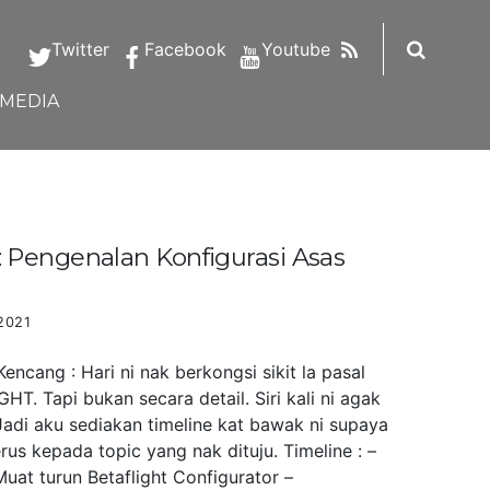
RSS
Twitter
Facebook
Youtube
IMEDIA
Pengenalan Konfigurasi Asas
2021
ncang : Hari ni nak berkongsi sikit la pasal
HT. Tapi bukan secara detail. Siri kali ni agak
Jadi aku sediakan timeline kat bawak ni supaya
us kepada topic yang nak dituju. Timeline : –
uat turun Betaflight Configurator –