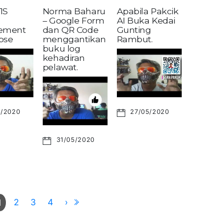
1S
Norma Baharu
Apabila Pakcik
– Google Form
AI Buka Kedai
ement
dan QR Code
Gunting
pse
menggantikan
Rambut.
buku log
kehadiran
pelawat.
6/2020
27/05/2020
31/05/2020
2
3
4
›
1