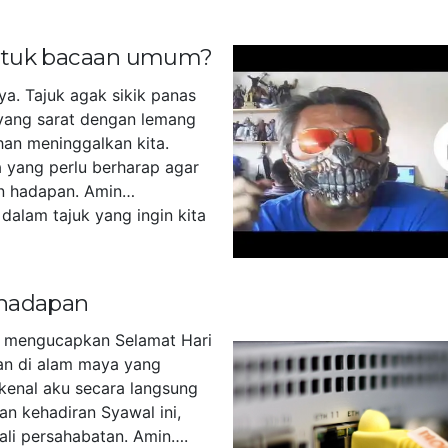
untuk bacaan umum?
ya. Tajuk agak sikik panas
yang sarat dengan lemang
han meninggalkan kita.
 yang perlu berharap agar
n hadapan. Amin…
dalam tajuk yang ingin kita
]
 hadapan
u mengucapkan Selamat Hari
akan di alam maya yang
kenal aku secara langsung
an kehadiran Syawal ini,
tali persahabatan. Amin….