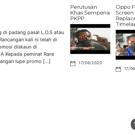
Perutusan
Oppo F
Khas Sempena
Screen
PKPP
Replac
Timela
 di padang pasal L.O.S atau
ancangan kali ni telah di
omosi diskaun di
LA Kepada peminat Rare
 Jangan lupe promo […]
17/06/2020
17/0