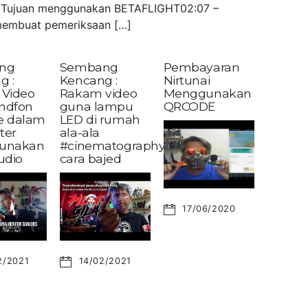
 – Tujuan menggunakan BETAFLIGHT02:07 –
embuat pemeriksaan […]
ng
Sembang
Pembayaran
g :
Kencang :
Nirtunai
Video
Rakam video
Menggunakan
andfon
guna lampu
QRCODE
ke dalam
LED di rumah
ter
ala-ala
unakan
#cinematography?
udio
cara bajed
17/06/2020
2/2021
14/02/2021