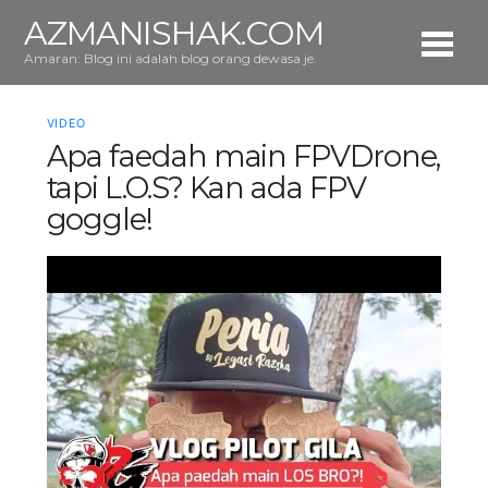
AZMANISHAK.COM
Amaran: Blog ini adalah blog orang dewasa je.
VIDEO
Apa faedah main FPVDrone,
tapi L.O.S? Kan ada FPV
goggle!