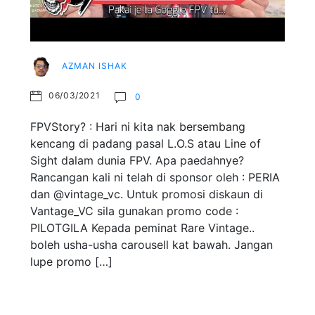
AZMAN ISHAK
06/03/2021
0
FPVStory? : Hari ni kita nak bersembang
kencang di padang pasal L.O.S atau Line of
Sight dalam dunia FPV. Apa paedahnye?
Rancangan kali ni telah di sponsor oleh : PERIA
dan @vintage_vc. Untuk promosi diskaun di
Vantage_VC sila gunakan promo code :
PILOTGILA Kepada peminat Rare Vintage..
boleh usha-usha carousell kat bawah. Jangan
lupe promo […]