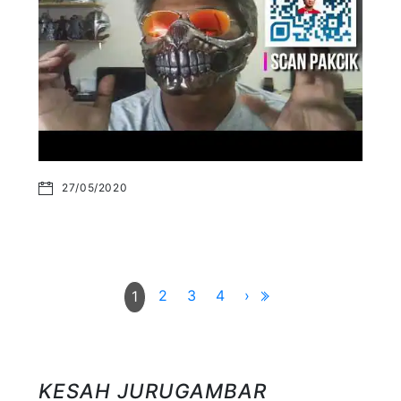
27/05/2020
2
3
4
›
1
KESAH JURUGAMBAR