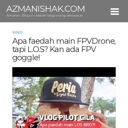
AZMANISHAK.COM
Amaran: Blog ini adalah blog orang dewasa je.
VIDEO
Apa faedah main FPVDrone,
tapi L.O.S? Kan ada FPV
goggle!