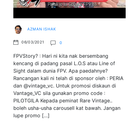
AZMAN ISHAK
06/03/2021
0
FPVStory? : Hari ni kita nak bersembang
kencang di padang pasal L.O.S atau Line of
Sight dalam dunia FPV. Apa paedahnye?
Rancangan kali ni telah di sponsor oleh : PERIA
dan @vintage_vc. Untuk promosi diskaun di
Vantage_VC sila gunakan promo code :
PILOTGILA Kepada peminat Rare Vintage..
boleh usha-usha carousell kat bawah. Jangan
lupe promo […]