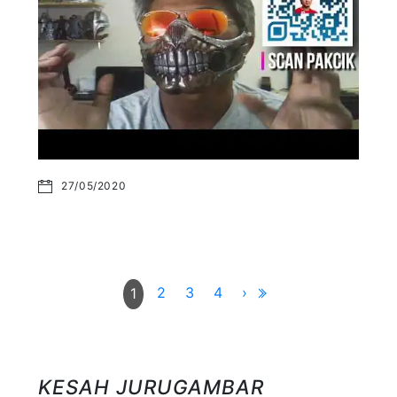
27/05/2020
2
3
4
›
1
KESAH JURUGAMBAR