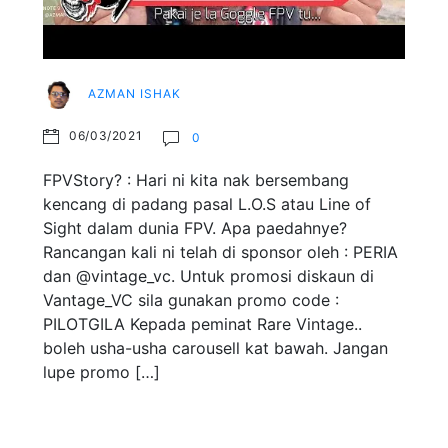
AZMAN ISHAK
06/03/2021
0
FPVStory? : Hari ni kita nak bersembang
kencang di padang pasal L.O.S atau Line of
Sight dalam dunia FPV. Apa paedahnye?
Rancangan kali ni telah di sponsor oleh : PERIA
dan @vintage_vc. Untuk promosi diskaun di
Vantage_VC sila gunakan promo code :
PILOTGILA Kepada peminat Rare Vintage..
boleh usha-usha carousell kat bawah. Jangan
lupe promo […]