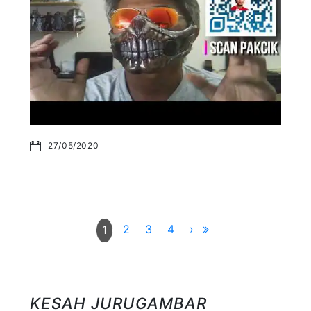
27/05/2020
2
3
4
›
1
KESAH JURUGAMBAR