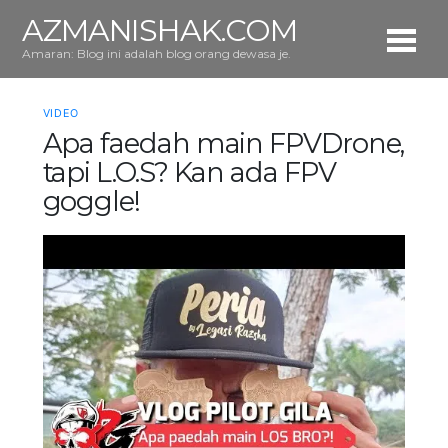
AZMANISHAK.COM
Amaran: Blog ini adalah blog orang dewasa je.
VIDEO
Apa faedah main FPVDrone,
tapi L.O.S? Kan ada FPV
goggle!