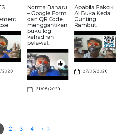
1S
Norma Baharu
Apabila Pakcik
– Google Form
AI Buka Kedai
ement
dan QR Code
Gunting
pse
menggantikan
Rambut.
buku log
kehadiran
pelawat.
6/2020
27/05/2020
31/05/2020
2
3
4
›
1