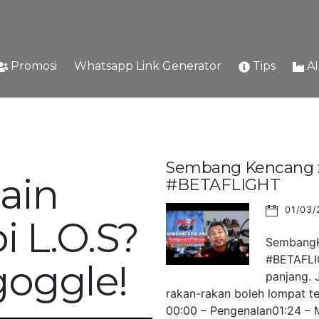
Promosi
Whatsapp Link Generator
Tips
A
Sembang Kencang : 
ain
#BETAFLIGHT
01/03/
i L.O.S?
SembangKe
#BETAFLIG
goggle!
panjang. 
rakan-rakan boleh lompat ter
00:00 – Pengenalan01:24 – M