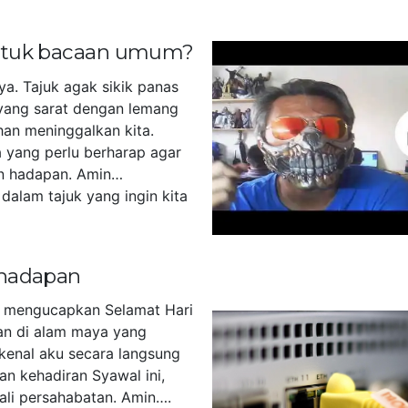
untuk bacaan umum?
ya. Tajuk agak sikik panas
yang sarat dengan lemang
han meninggalkan kita.
 yang perlu berharap agar
n hadapan. Amin…
dalam tajuk yang ingin kita
]
 hadapan
u mengucapkan Selamat Hari
akan di alam maya yang
kenal aku secara langsung
an kehadiran Syawal ini,
tali persahabatan. Amin….