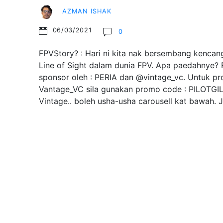
AZMAN ISHAK
06/03/2021
0
FPVStory? : Hari ni kita nak bersembang kencang
Line of Sight dalam dunia FPV. Apa paedahnye? R
sponsor oleh : PERIA dan @vintage_vc. Untuk pr
Vantage_VC sila gunakan promo code : PILOTGI
Vintage.. boleh usha-usha carousell kat bawah.