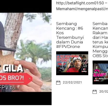
http://betaflight.com01:50
Memahami/mengenalpasti/m
Sembang
Semba
Kencang : #6
Kencan
Kos
Rakam 
Tersembunyi
dari H
dalam Dunia
terus 
#FPVDrone
Kompu
Mengg
OBS St
22/02/2021
20/0