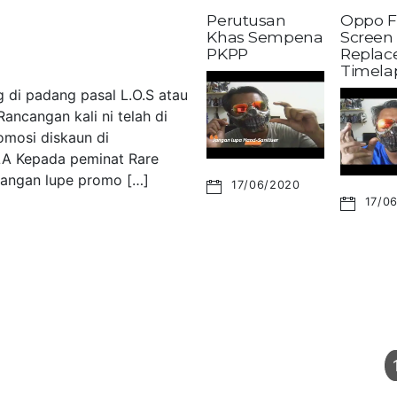
Perutusan
Oppo F
Khas Sempena
Screen
PKPP
Replac
Timela
 di padang pasal L.O.S atau
ancangan kali ni telah di
omosi diskaun di
LA Kepada peminat Rare
 Jangan lupe promo […]
17/06/2020
17/0