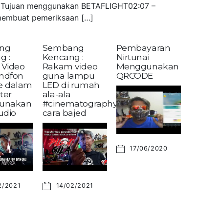
 – Tujuan menggunakan BETAFLIGHT02:07 –
embuat pemeriksaan […]
ng
Sembang
Pembayaran
g :
Kencang :
Nirtunai
Video
Rakam video
Menggunakan
andfon
guna lampu
QRCODE
ke dalam
LED di rumah
ter
ala-ala
unakan
#cinematography?
udio
cara bajed
17/06/2020
2/2021
14/02/2021