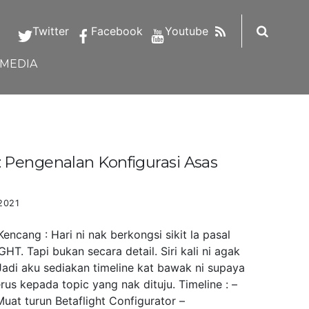
RSS
Twitter
Facebook
Youtube
IMEDIA
Pengenalan Konfigurasi Asas
2021
ncang : Hari ni nak berkongsi sikit la pasal
HT. Tapi bukan secara detail. Siri kali ni agak
Jadi aku sediakan timeline kat bawak ni supaya
us kepada topic yang nak dituju. Timeline : –
uat turun Betaflight Configurator –