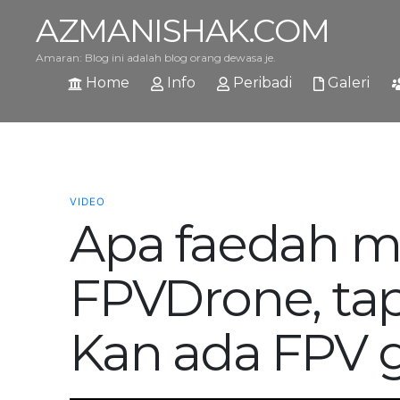
AZMANISHAK.COM
Amaran: Blog ini adalah blog orang dewasa je.
Home
Info
Peribadi
Galeri
VIDEO
Apa faedah m
FPVDrone, tap
Kan ada FPV 