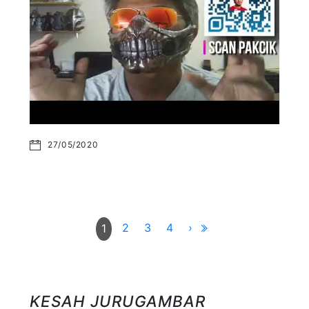
27/05/2020
2
3
4
›
1
KESAH JURUGAMBAR