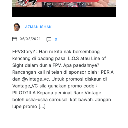
AZMAN ISHAK
06/03/2021
0
FPVStory? : Hari ni kita nak bersembang
kencang di padang pasal L.O.S atau Line of
Sight dalam dunia FPV. Apa paedahnye?
Rancangan kali ni telah di sponsor oleh : PERIA
dan @vintage_vc. Untuk promosi diskaun di
Vantage_VC sila gunakan promo code :
PILOTGILA Kepada peminat Rare Vintage..
boleh usha-usha carousell kat bawah. Jangan
lupe promo […]