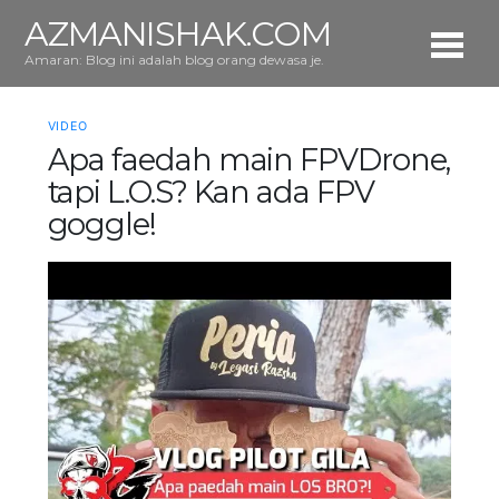
AZMANISHAK.COM
Amaran: Blog ini adalah blog orang dewasa je.
VIDEO
Apa faedah main FPVDrone,
tapi L.O.S? Kan ada FPV
goggle!