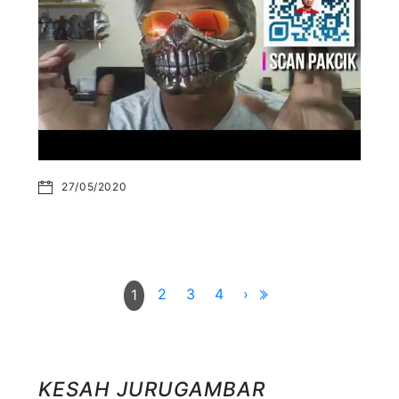
27/05/2020
2
3
4
›
1
KESAH JURUGAMBAR