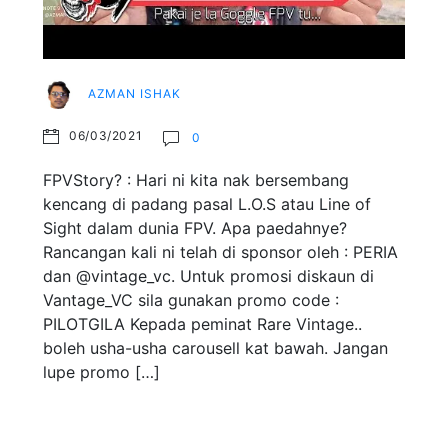
AZMAN ISHAK
06/03/2021
0
FPVStory? : Hari ni kita nak bersembang
kencang di padang pasal L.O.S atau Line of
Sight dalam dunia FPV. Apa paedahnye?
Rancangan kali ni telah di sponsor oleh : PERIA
dan @vintage_vc. Untuk promosi diskaun di
Vantage_VC sila gunakan promo code :
PILOTGILA Kepada peminat Rare Vintage..
boleh usha-usha carousell kat bawah. Jangan
lupe promo […]