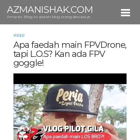
AZMANISHAK.COM
Amaran: Blog ini adalah blog orang dewasa je.
VIDEO
Apa faedah main FPVDrone,
tapi L.O.S? Kan ada FPV
goggle!