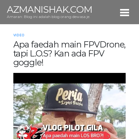
AZMANISHAK.COM
Amaran: Blog ini adalah blog orang dewasa je.
VIDEO
Apa faedah main FPVDrone,
tapi L.O.S? Kan ada FPV
goggle!