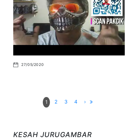
27/05/2020
2
3
4
›
1
KESAH JURUGAMBAR