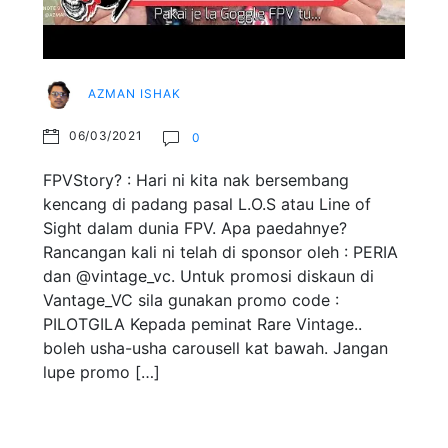
AZMAN ISHAK
06/03/2021
0
FPVStory? : Hari ni kita nak bersembang
kencang di padang pasal L.O.S atau Line of
Sight dalam dunia FPV. Apa paedahnye?
Rancangan kali ni telah di sponsor oleh : PERIA
dan @vintage_vc. Untuk promosi diskaun di
Vantage_VC sila gunakan promo code :
PILOTGILA Kepada peminat Rare Vintage..
boleh usha-usha carousell kat bawah. Jangan
lupe promo […]