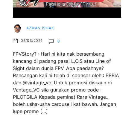
AZMAN ISHAK
06/03/2021
0
FPVStory? : Hari ni kita nak bersembang
kencang di padang pasal L.O.S atau Line of
Sight dalam dunia FPV. Apa paedahnye?
Rancangan kali ni telah di sponsor oleh : PERIA
dan @vintage_vc. Untuk promosi diskaun di
Vantage_VC sila gunakan promo code :
PILOTGILA Kepada peminat Rare Vintage..
boleh usha-usha carousell kat bawah. Jangan
lupe promo […]