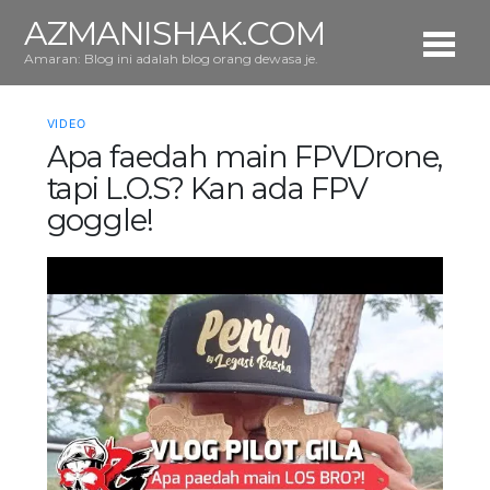
AZMANISHAK.COM
Amaran: Blog ini adalah blog orang dewasa je.
VIDEO
Apa faedah main FPVDrone,
tapi L.O.S? Kan ada FPV
goggle!