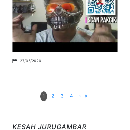
27/05/2020
2
3
4
›
1
KESAH JURUGAMBAR