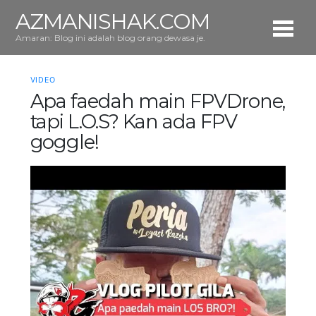
AZMANISHAK.COM
Amaran: Blog ini adalah blog orang dewasa je.
VIDEO
Apa faedah main FPVDrone,
tapi L.O.S? Kan ada FPV
goggle!