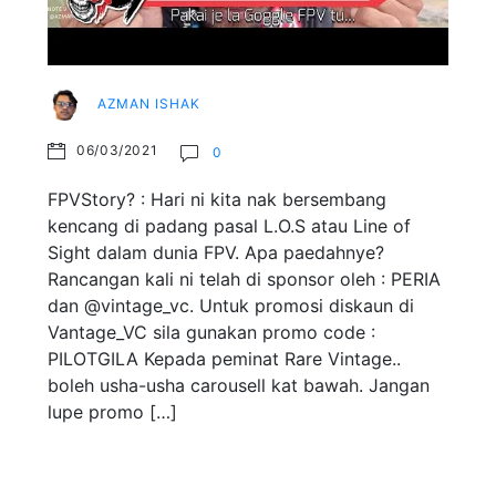
AZMAN ISHAK
06/03/2021
0
FPVStory? : Hari ni kita nak bersembang
kencang di padang pasal L.O.S atau Line of
Sight dalam dunia FPV. Apa paedahnye?
Rancangan kali ni telah di sponsor oleh : PERIA
dan @vintage_vc. Untuk promosi diskaun di
Vantage_VC sila gunakan promo code :
PILOTGILA Kepada peminat Rare Vintage..
boleh usha-usha carousell kat bawah. Jangan
lupe promo […]