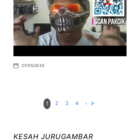
27/05/2020
2
3
4
›
1
KESAH JURUGAMBAR