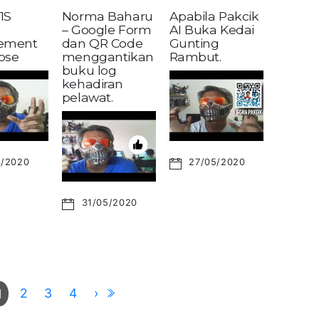
1S
Norma Baharu
Apabila Pakcik
– Google Form
AI Buka Kedai
ement
dan QR Code
Gunting
pse
menggantikan
Rambut.
buku log
kehadiran
pelawat.
6/2020
27/05/2020
31/05/2020
2
3
4
›
1