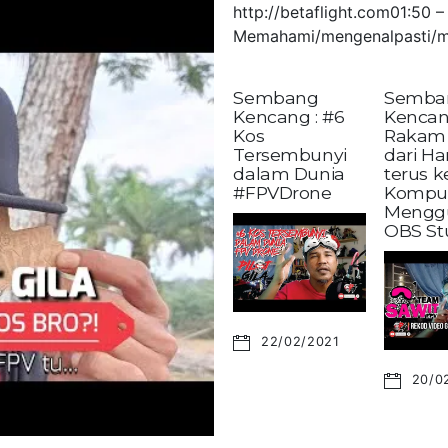
http://betaflight.com01:50
Memahami/mengenalpasti/m
Sembang
Semba
Kencang : #6
Kencan
Kos
Rakam 
Tersembunyi
dari H
dalam Dunia
terus 
#FPVDrone
Kompu
Mengg
OBS St
22/02/2021
20/0