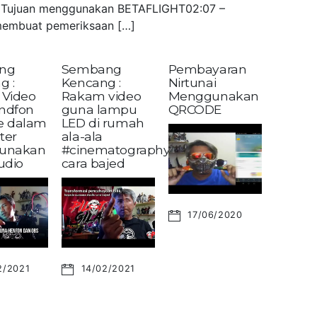
 – Tujuan menggunakan BETAFLIGHT02:07 –
embuat pemeriksaan […]
ng
Sembang
Pembayaran
g :
Kencang :
Nirtunai
Video
Rakam video
Menggunakan
andfon
guna lampu
QRCODE
ke dalam
LED di rumah
ter
ala-ala
unakan
#cinematography?
udio
cara bajed
17/06/2020
2/2021
14/02/2021