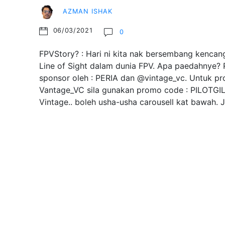
AZMAN ISHAK
06/03/2021
0
FPVStory? : Hari ni kita nak bersembang kencang
Line of Sight dalam dunia FPV. Apa paedahnye? R
sponsor oleh : PERIA dan @vintage_vc. Untuk pr
Vantage_VC sila gunakan promo code : PILOTGI
Vintage.. boleh usha-usha carousell kat bawah.