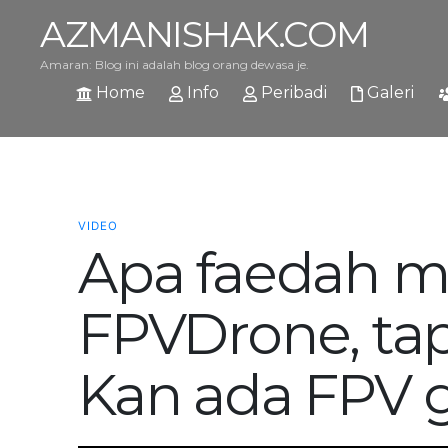
AZMANISHAK.COM
Amaran: Blog ini adalah blog orang dewasa je.
Home
Info
Peribadi
Galeri
VIDEO
Apa faedah m
FPVDrone, tap
Kan ada FPV 