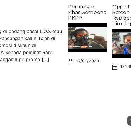
Perutusan
Oppo F
Khas Sempena
Screen
PKPP
Replac
Timela
 di padang pasal L.O.S atau
ancangan kali ni telah di
omosi diskaun di
LA Kepada peminat Rare
 Jangan lupe promo […]
17/06/2020
17/0