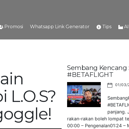
Promosi
Whatsapp Link Generator
Tips
A
Sembang Kencang : 
ain
#BETAFLIGHT
01/03/
i L.O.S?
SembangKe
#BETAFLIG
goggle!
panjang. 
rakan-rakan boleh lompat ter
00:00 – Pengenalan01:24 – M