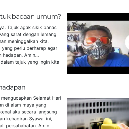
untuk bacaan umum?
ya. Tajuk agak sikik panas
yang sarat dengan lemang
han meninggalkan kita.
 yang perlu berharap agar
n hadapan. Amin…
dalam tajuk yang ingin kita
]
 hadapan
u mengucapkan Selamat Hari
akan di alam maya yang
kenal aku secara langsung
an kehadiran Syawal ini,
tali persahabatan. Amin….