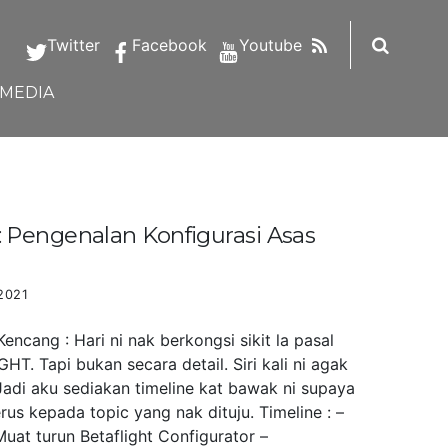
RSS
Twitter
Facebook
Youtube
IMEDIA
Pengenalan Konfigurasi Asas
2021
ncang : Hari ni nak berkongsi sikit la pasal
HT. Tapi bukan secara detail. Siri kali ni agak
Jadi aku sediakan timeline kat bawak ni supaya
us kepada topic yang nak dituju. Timeline : –
uat turun Betaflight Configurator –