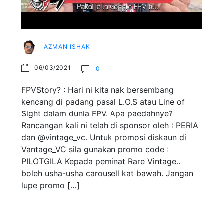
AZMAN ISHAK
06/03/2021
0
FPVStory? : Hari ni kita nak bersembang
kencang di padang pasal L.O.S atau Line of
Sight dalam dunia FPV. Apa paedahnye?
Rancangan kali ni telah di sponsor oleh : PERIA
dan @vintage_vc. Untuk promosi diskaun di
Vantage_VC sila gunakan promo code :
PILOTGILA Kepada peminat Rare Vintage..
boleh usha-usha carousell kat bawah. Jangan
lupe promo […]