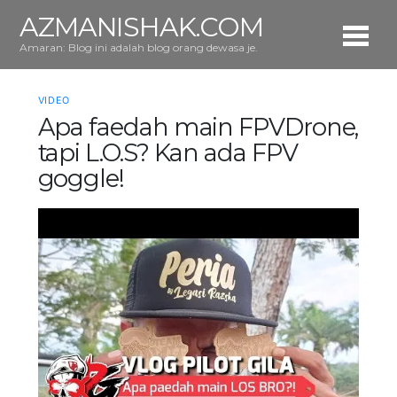
AZMANISHAK.COM
Amaran: Blog ini adalah blog orang dewasa je.
VIDEO
Apa faedah main FPVDrone,
tapi L.O.S? Kan ada FPV
goggle!