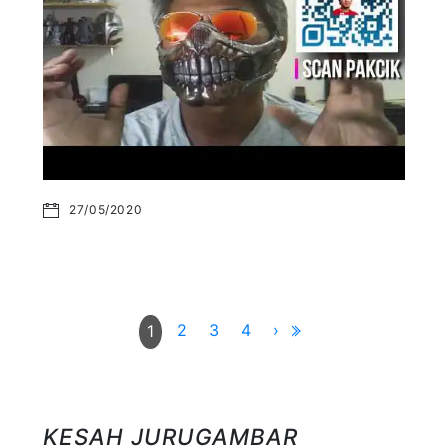
27/05/2020
2
3
4
›
1
KESAH JURUGAMBAR