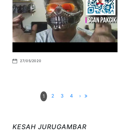
27/05/2020
2
3
4
›
1
KESAH JURUGAMBAR