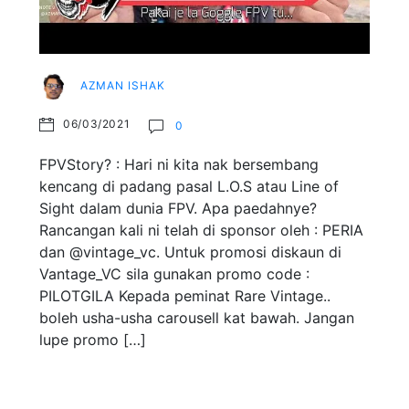
AZMAN ISHAK
06/03/2021
0
FPVStory? : Hari ni kita nak bersembang
kencang di padang pasal L.O.S atau Line of
Sight dalam dunia FPV. Apa paedahnye?
Rancangan kali ni telah di sponsor oleh : PERIA
dan @vintage_vc. Untuk promosi diskaun di
Vantage_VC sila gunakan promo code :
PILOTGILA Kepada peminat Rare Vintage..
boleh usha-usha carousell kat bawah. Jangan
lupe promo […]