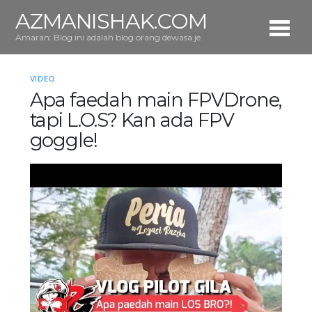
AZMANISHAK.COM
Amaran: Blog ini adalah blog orang dewasa je.
VIDEO
Apa faedah main FPVDrone,
tapi L.O.S? Kan ada FPV
goggle!