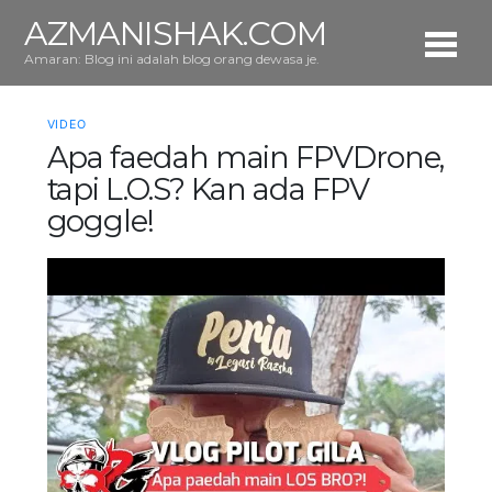
AZMANISHAK.COM
Amaran: Blog ini adalah blog orang dewasa je.
VIDEO
Apa faedah main FPVDrone,
tapi L.O.S? Kan ada FPV
goggle!