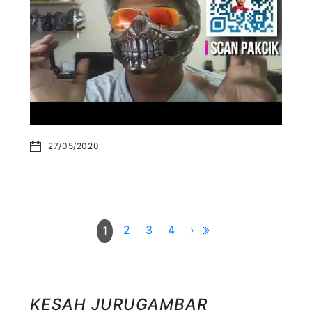
27/05/2020
2
3
4
›
1
KESAH JURUGAMBAR