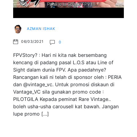
AZMAN ISHAK
06/03/2021
0
FPVStory? : Hari ni kita nak bersembang
kencang di padang pasal L.O.S atau Line of
Sight dalam dunia FPV. Apa paedahnye?
Rancangan kali ni telah di sponsor oleh : PERIA
dan @vintage_vc. Untuk promosi diskaun di
Vantage_VC sila gunakan promo code :
PILOTGILA Kepada peminat Rare Vintage..
boleh usha-usha carousell kat bawah. Jangan
lupe promo […]