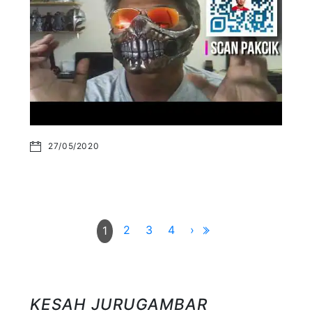
27/05/2020
2
3
4
›
1
KESAH JURUGAMBAR