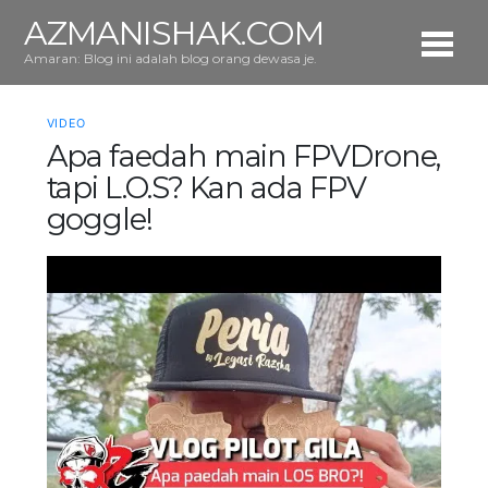
AZMANISHAK.COM
Amaran: Blog ini adalah blog orang dewasa je.
VIDEO
Apa faedah main FPVDrone,
tapi L.O.S? Kan ada FPV
goggle!