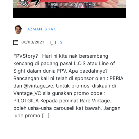
AZMAN ISHAK
06/03/2021
0
FPVStory? : Hari ni kita nak bersembang
kencang di padang pasal L.O.S atau Line of
Sight dalam dunia FPV. Apa paedahnye?
Rancangan kali ni telah di sponsor oleh : PERIA
dan @vintage_vc. Untuk promosi diskaun di
Vantage_VC sila gunakan promo code :
PILOTGILA Kepada peminat Rare Vintage..
boleh usha-usha carousell kat bawah. Jangan
lupe promo […]