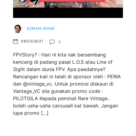
AZMAN ISHAK
06/03/2021
0
FPVStory? : Hari ni kita nak bersembang
kencang di padang pasal L.O.S atau Line of
Sight dalam dunia FPV. Apa paedahnye?
Rancangan kali ni telah di sponsor oleh : PERIA
dan @vintage_vc. Untuk promosi diskaun di
Vantage_VC sila gunakan promo code :
PILOTGILA Kepada peminat Rare Vintage..
boleh usha-usha carousell kat bawah. Jangan
lupe promo […]