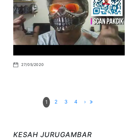
27/05/2020
2
3
4
›
1
KESAH JURUGAMBAR