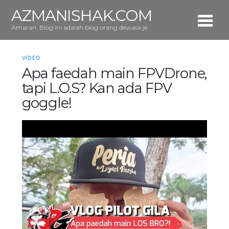
AZMANISHAK.COM
Amaran: Blog ini adalah blog orang dewasa je.
VIDEO
Apa faedah main FPVDrone,
tapi L.O.S? Kan ada FPV
goggle!