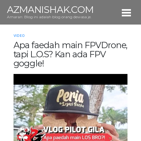
AZMANISHAK.COM
Amaran: Blog ini adalah blog orang dewasa je.
VIDEO
Apa faedah main FPVDrone,
tapi L.O.S? Kan ada FPV
goggle!