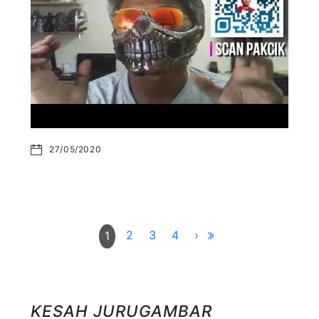
27/05/2020
2
3
4
›
1
KESAH JURUGAMBAR