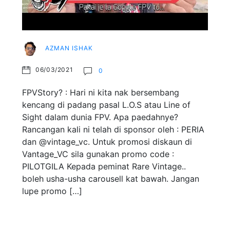
AZMAN ISHAK
06/03/2021
0
FPVStory? : Hari ni kita nak bersembang
kencang di padang pasal L.O.S atau Line of
Sight dalam dunia FPV. Apa paedahnye?
Rancangan kali ni telah di sponsor oleh : PERIA
dan @vintage_vc. Untuk promosi diskaun di
Vantage_VC sila gunakan promo code :
PILOTGILA Kepada peminat Rare Vintage..
boleh usha-usha carousell kat bawah. Jangan
lupe promo […]