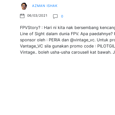
AZMAN ISHAK
06/03/2021
0
FPVStory? : Hari ni kita nak bersembang kencang
Line of Sight dalam dunia FPV. Apa paedahnye? R
sponsor oleh : PERIA dan @vintage_vc. Untuk pr
Vantage_VC sila gunakan promo code : PILOTGI
Vintage.. boleh usha-usha carousell kat bawah.