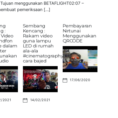
 – Tujuan menggunakan BETAFLIGHT02:07 –
embuat pemeriksaan […]
ng
Sembang
Pembayaran
g :
Kencang :
Nirtunai
Video
Rakam video
Menggunakan
andfon
guna lampu
QRCODE
ke dalam
LED di rumah
ter
ala-ala
unakan
#cinematography?
udio
cara bajed
17/06/2020
2/2021
14/02/2021