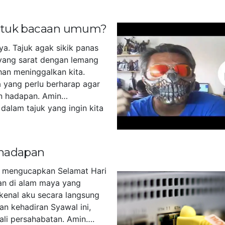
untuk bacaan umum?
ya. Tajuk agak sikik panas
yang sarat dengan lemang
han meninggalkan kita.
 yang perlu berharap agar
n hadapan. Amin…
dalam tajuk yang ingin kita
]
 hadapan
u mengucapkan Selamat Hari
akan di alam maya yang
kenal aku secara langsung
an kehadiran Syawal ini,
tali persahabatan. Amin….