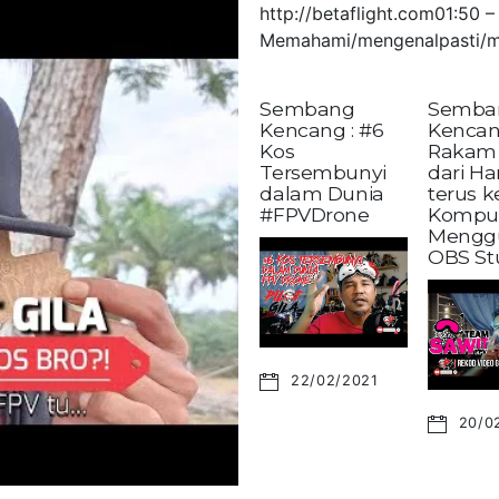
http://betaflight.com01:50
Memahami/mengenalpasti/m
Sembang
Semba
Kencang : #6
Kencan
Kos
Rakam 
Tersembunyi
dari H
dalam Dunia
terus 
#FPVDrone
Kompu
Mengg
OBS St
22/02/2021
20/0