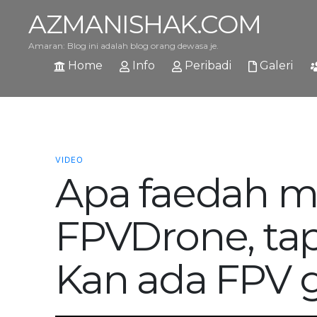
AZMANISHAK.COM
Amaran: Blog ini adalah blog orang dewasa je.
Home
Info
Peribadi
Galeri
VIDEO
Apa faedah m
FPVDrone, tap
Kan ada FPV 