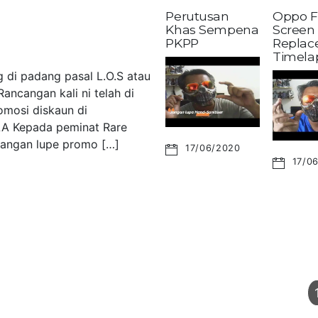
Perutusan
Oppo F
Khas Sempena
Screen
PKPP
Replac
Timela
 di padang pasal L.O.S atau
ancangan kali ni telah di
omosi diskaun di
LA Kepada peminat Rare
 Jangan lupe promo […]
17/06/2020
17/0