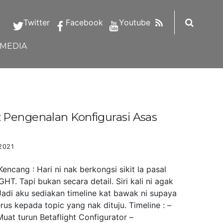
RSS
Twitter
Facebook
Youtube
IMEDIA
Pengenalan Konfigurasi Asas
2021
ncang : Hari ni nak berkongsi sikit la pasal
HT. Tapi bukan secara detail. Siri kali ni agak
Jadi aku sediakan timeline kat bawak ni supaya
us kepada topic yang nak dituju. Timeline : –
uat turun Betaflight Configurator –