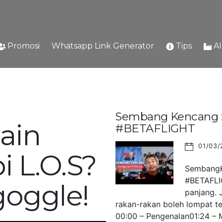
Promosi
Whatsapp Link Generator
Tips
A
Sembang Kencang : 
ain
#BETAFLIGHT
01/03/
i L.O.S?
SembangKe
#BETAFLIG
goggle!
panjang. 
rakan-rakan boleh lompat ter
00:00 – Pengenalan01:24 – M