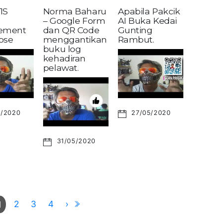
1S
Norma Baharu
Apabila Pakcik
– Google Form
AI Buka Kedai
ement
dan QR Code
Gunting
pse
menggantikan
Rambut.
buku log
kehadiran
pelawat.
6/2020
27/05/2020
31/05/2020
2
3
4
›
1