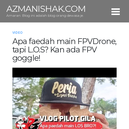
AZMANISHAK.COM
Amaran: Blog ini adalah blog orang dewasa je.
VIDEO
Apa faedah main FPVDrone,
tapi L.O.S? Kan ada FPV
goggle!