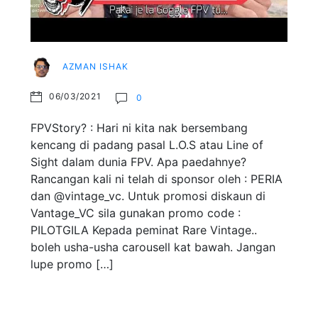
AZMAN ISHAK
06/03/2021
0
FPVStory? : Hari ni kita nak bersembang
kencang di padang pasal L.O.S atau Line of
Sight dalam dunia FPV. Apa paedahnye?
Rancangan kali ni telah di sponsor oleh : PERIA
dan @vintage_vc. Untuk promosi diskaun di
Vantage_VC sila gunakan promo code :
PILOTGILA Kepada peminat Rare Vintage..
boleh usha-usha carousell kat bawah. Jangan
lupe promo […]