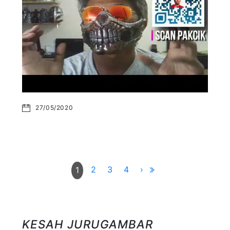
27/05/2020
2
3
4
›
1
KESAH JURUGAMBAR