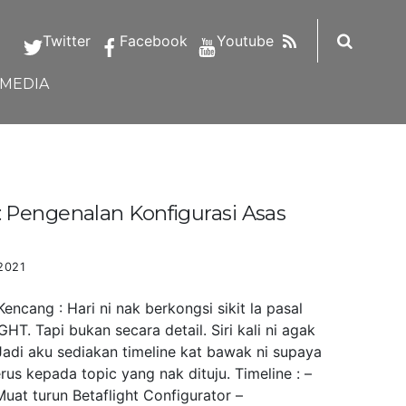
RSS
Twitter
Facebook
Youtube
IMEDIA
Pengenalan Konfigurasi Asas
2021
ncang : Hari ni nak berkongsi sikit la pasal
HT. Tapi bukan secara detail. Siri kali ni agak
Jadi aku sediakan timeline kat bawak ni supaya
us kepada topic yang nak dituju. Timeline : –
uat turun Betaflight Configurator –