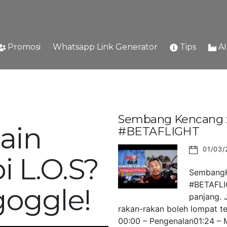
Promosi
Whatsapp Link Generator
Tips
A
Sembang Kencang : 
ain
#BETAFLIGHT
01/03/
i L.O.S?
SembangKe
#BETAFLIG
goggle!
panjang. 
rakan-rakan boleh lompat ter
00:00 – Pengenalan01:24 – M