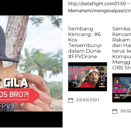
http://betaflight.com01:50
Memahami/mengenalpasti/m
Sembang
Semba
Kencang : #6
Kencan
Kos
Rakam 
Tersembunyi
dari H
dalam Dunia
terus 
#FPVDrone
Kompu
Mengg
OBS St
22/02/2021
20/0