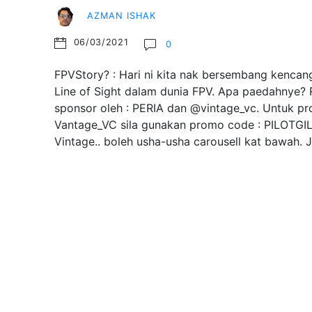
AZMAN ISHAK
06/03/2021
0
FPVStory? : Hari ni kita nak bersembang kencang
Line of Sight dalam dunia FPV. Apa paedahnye? R
sponsor oleh : PERIA dan @vintage_vc. Untuk pr
Vantage_VC sila gunakan promo code : PILOTGI
Vintage.. boleh usha-usha carousell kat bawah.