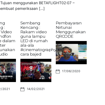
 – Tujuan menggunakan BETAFLIGHT02:07 –
embuat pemeriksaan […]
ng
Sembang
Pembayaran
g :
Kencang :
Nirtunai
Video
Rakam video
Menggunakan
andfon
guna lampu
QRCODE
ke dalam
LED di rumah
ter
ala-ala
unakan
#cinematography?
udio
cara bajed
17/06/2020
2/2021
14/02/2021