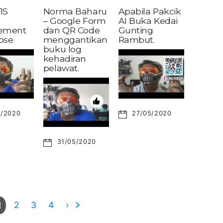
1S
Norma Baharu
Apabila Pakcik
– Google Form
AI Buka Kedai
ement
dan QR Code
Gunting
pse
menggantikan
Rambut.
buku log
kehadiran
pelawat.
6/2020
27/05/2020
31/05/2020
2
3
4
›
1