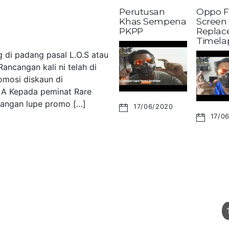
Perutusan
Oppo F
Khas Sempena
Screen
PKPP
Replac
Timela
 di padang pasal L.O.S atau
ancangan kali ni telah di
omosi diskaun di
LA Kepada peminat Rare
 Jangan lupe promo […]
17/06/2020
17/0