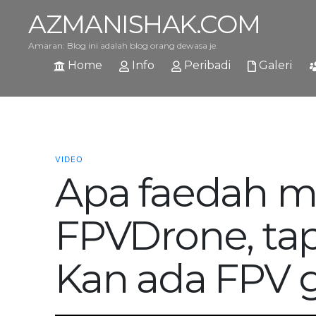
AZMANISHAK.COM
Amaran: Blog ini adalah blog orang dewasa je.
Home
Info
Peribadi
Galeri
VIDEO
Apa faedah m
FPVDrone, tap
Kan ada FPV 