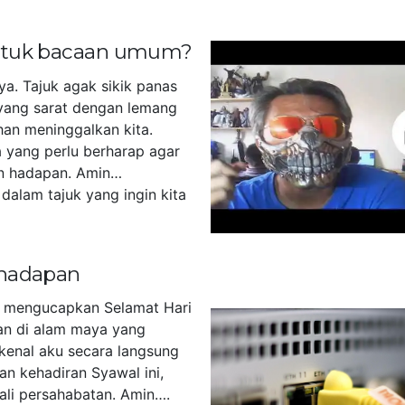
untuk bacaan umum?
ya. Tajuk agak sikik panas
yang sarat dengan lemang
han meninggalkan kita.
 yang perlu berharap agar
n hadapan. Amin…
dalam tajuk yang ingin kita
]
 hadapan
u mengucapkan Selamat Hari
akan di alam maya yang
kenal aku secara langsung
an kehadiran Syawal ini,
tali persahabatan. Amin….