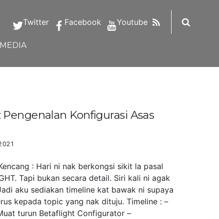
RSS
Twitter
Facebook
Youtube
IMEDIA
Pengenalan Konfigurasi Asas
2021
ncang : Hari ni nak berkongsi sikit la pasal
HT. Tapi bukan secara detail. Siri kali ni agak
Jadi aku sediakan timeline kat bawak ni supaya
us kepada topic yang nak dituju. Timeline : –
uat turun Betaflight Configurator –