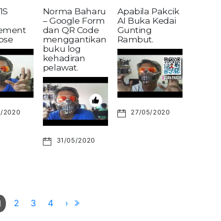
1S
Norma Baharu
Apabila Pakcik
– Google Form
AI Buka Kedai
ement
dan QR Code
Gunting
pse
menggantikan
Rambut.
buku log
kehadiran
pelawat.
6/2020
27/05/2020
31/05/2020
2
3
4
›
1