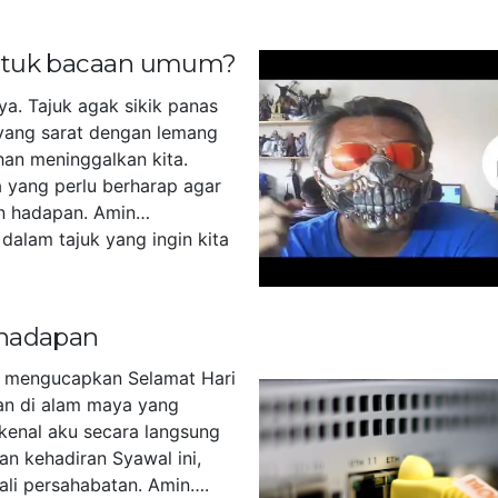
untuk bacaan umum?
ya. Tajuk agak sikik panas
yang sarat dengan lemang
han meninggalkan kita.
 yang perlu berharap agar
n hadapan. Amin…
dalam tajuk yang ingin kita
]
 hadapan
u mengucapkan Selamat Hari
akan di alam maya yang
kenal aku secara langsung
an kehadiran Syawal ini,
tali persahabatan. Amin….