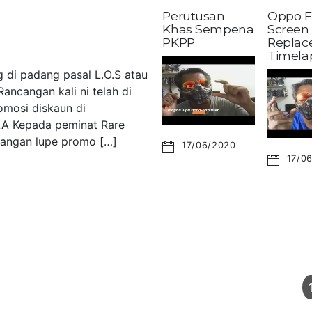
Perutusan
Oppo F
Khas Sempena
Screen
PKPP
Replac
Timela
 di padang pasal L.O.S atau
ancangan kali ni telah di
omosi diskaun di
LA Kepada peminat Rare
 Jangan lupe promo […]
17/06/2020
17/0