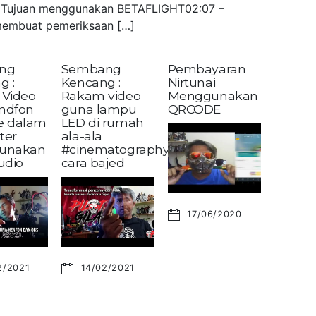
 – Tujuan menggunakan BETAFLIGHT02:07 –
embuat pemeriksaan […]
ng
Sembang
Pembayaran
g :
Kencang :
Nirtunai
Video
Rakam video
Menggunakan
andfon
guna lampu
QRCODE
ke dalam
LED di rumah
ter
ala-ala
unakan
#cinematography?
udio
cara bajed
17/06/2020
2/2021
14/02/2021