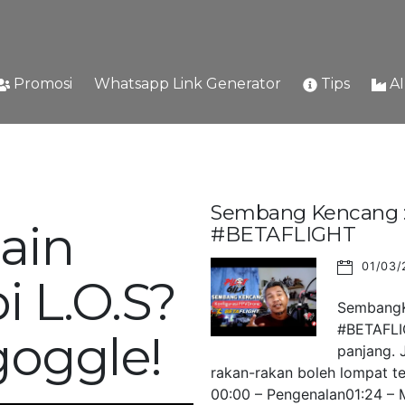
Promosi
Whatsapp Link Generator
Tips
A
Sembang Kencang : 
ain
#BETAFLIGHT
01/03/
i L.O.S?
SembangKe
#BETAFLIG
goggle!
panjang. 
rakan-rakan boleh lompat ter
00:00 – Pengenalan01:24 – M