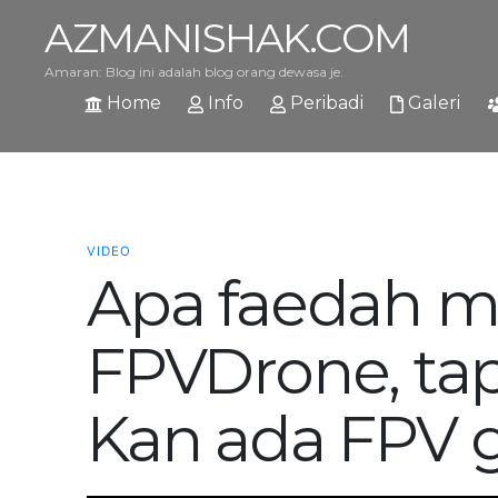
AZMANISHAK.COM
Amaran: Blog ini adalah blog orang dewasa je.
Home
Info
Peribadi
Galeri
VIDEO
Apa faedah m
FPVDrone, tap
Kan ada FPV 