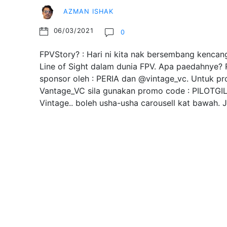
AZMAN ISHAK
06/03/2021
0
FPVStory? : Hari ni kita nak bersembang kencang
Line of Sight dalam dunia FPV. Apa paedahnye? R
sponsor oleh : PERIA dan @vintage_vc. Untuk pr
Vantage_VC sila gunakan promo code : PILOTGI
Vintage.. boleh usha-usha carousell kat bawah.