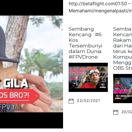
http://betaflight.com01:50
Memahami/mengenalpasti/m
Sembang
Semba
Kencang : #6
Kencan
Kos
Rakam 
Tersembunyi
dari H
dalam Dunia
terus 
#FPVDrone
Kompu
Mengg
OBS St
22/02/2021
20/0