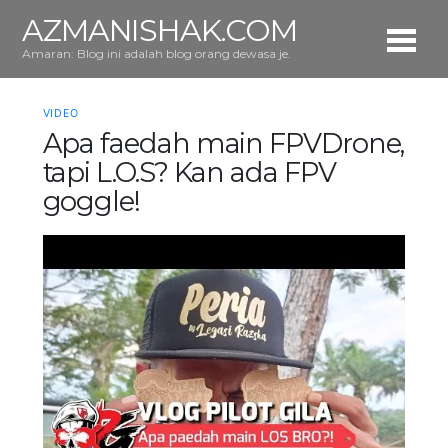
AZMANISHAK.COM
Amaran: Blog ini adalah blog orang dewasa je.
VIDEO
Apa faedah main FPVDrone,
tapi L.O.S? Kan ada FPV
goggle!