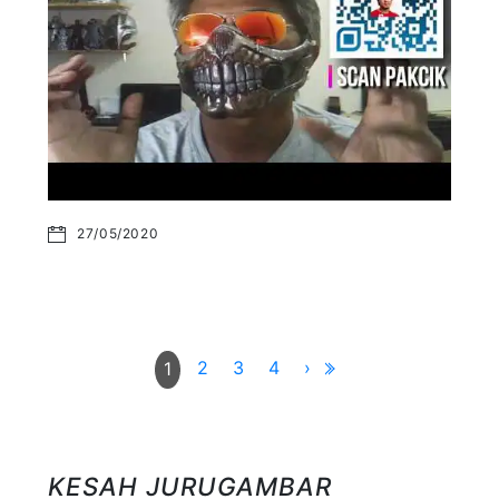
27/05/2020
2
3
4
›
1
KESAH JURUGAMBAR