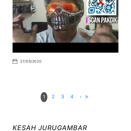
27/05/2020
2
3
4
›
1
KESAH JURUGAMBAR