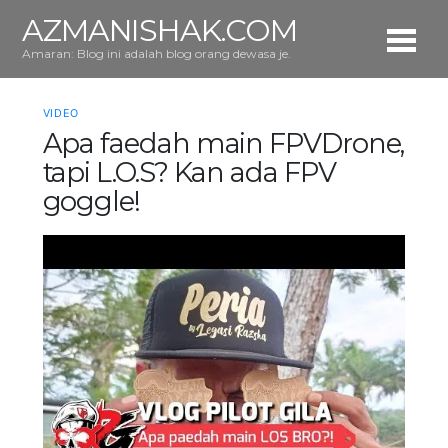
AZMANISHAK.COM
Amaran: Blog ini adalah blog orang dewasa je.
VIDEO
Apa faedah main FPVDrone,
tapi L.O.S? Kan ada FPV
goggle!