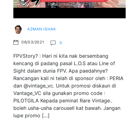
AZMAN ISHAK
06/03/2021
0
FPVStory? : Hari ni kita nak bersembang
kencang di padang pasal L.O.S atau Line of
Sight dalam dunia FPV. Apa paedahnye?
Rancangan kali ni telah di sponsor oleh : PERIA
dan @vintage_vc. Untuk promosi diskaun di
Vantage_VC sila gunakan promo code :
PILOTGILA Kepada peminat Rare Vintage..
boleh usha-usha carousell kat bawah. Jangan
lupe promo […]