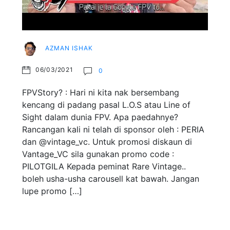
AZMAN ISHAK
06/03/2021
0
FPVStory? : Hari ni kita nak bersembang
kencang di padang pasal L.O.S atau Line of
Sight dalam dunia FPV. Apa paedahnye?
Rancangan kali ni telah di sponsor oleh : PERIA
dan @vintage_vc. Untuk promosi diskaun di
Vantage_VC sila gunakan promo code :
PILOTGILA Kepada peminat Rare Vintage..
boleh usha-usha carousell kat bawah. Jangan
lupe promo […]