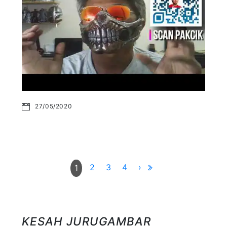
27/05/2020
2
3
4
›
1
KESAH JURUGAMBAR