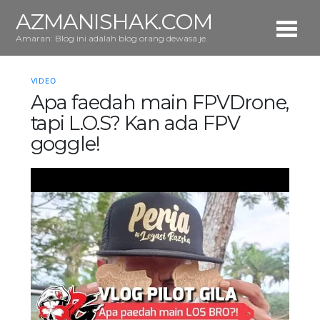
AZMANISHAK.COM
Amaran: Blog ini adalah blog orang dewasa je.
VIDEO
Apa faedah main FPVDrone,
tapi L.O.S? Kan ada FPV
goggle!